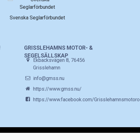
Svenska Seglarförbundet
!
GRISSLEHAMNS MOTOR- &
SEGELSÄLLSKAP
Ekbacksvägen 8, 76456
Grisslehamn
info@gmss.nu
https://www.gmss.nu/
https://www.facebook.com/Grisslehamnsmotoro