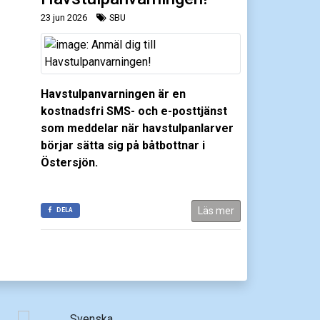
23 jun 2026
SBU
Havstulpanvarningen är en
kostnadsfri SMS- och e-posttjänst
som meddelar när havstulpanlarver
börjar sätta sig på båtbottnar i
Östersjön.
Läs mer
DELA