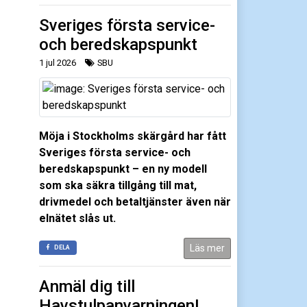
Sveriges första service-
och beredskapspunkt
1 jul 2026
SBU
Möja i Stockholms skärgård har fått
Sveriges första service- och
beredskapspunkt – en ny modell
som ska säkra tillgång till mat,
drivmedel och betaltjänster även när
elnätet slås ut.
Läs mer
DELA
Anmäl dig till
Havstulpanvarningen!