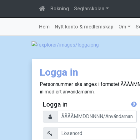
Bokning
Seglarskolan
Hem
Nytt konto & medlemskap
Om
S
Logga in
Personnummer ska anges i formatet ÅÅÅÅ
in med ert användarnamn.
Logga in
Personnummer/Användarnamn
Lösenord