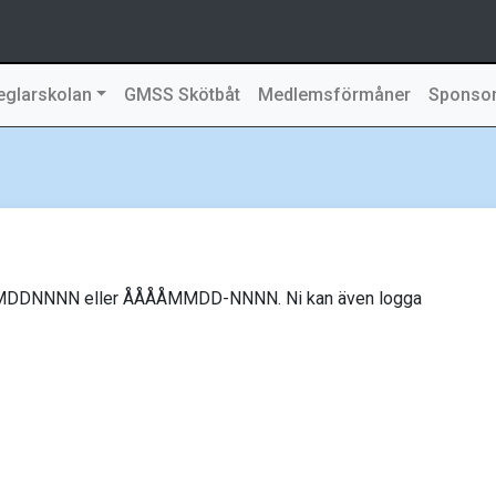
eglarskolan
GMSS Skötbåt
Medlemsförmåner
Sponso
MMDDNNNN eller ÅÅÅÅMMDD-NNNN. Ni kan även logga