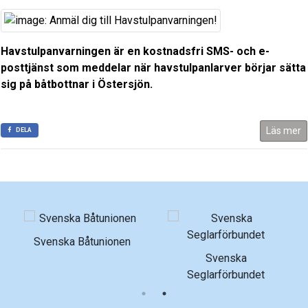
Havstulpanvarningen är en kostnadsfri SMS- och e-
posttjänst som meddelar när havstulpanlarver börjar sätta
sig på båtbottnar i Östersjön.
Läs mer
DELA
Norrtälje Energi
R
Svenska
Seglarförbundet