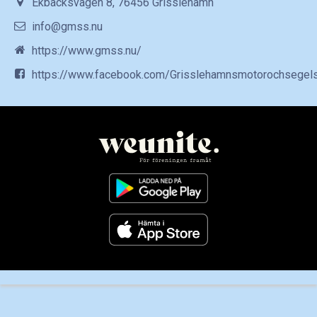
Ekbacksvägen 8, 76456 Grisslehamn
info@gmss.nu
https://www.gmss.nu/
https://www.facebook.com/Grisslehamnsmotorochsegels