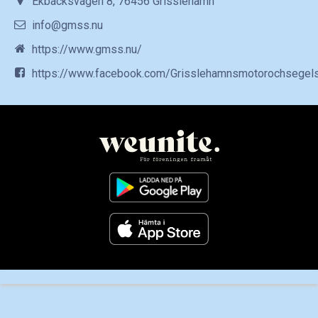
Ekbacksvägen 8, 76456 Grisslehamn
info@gmss.nu
https://www.gmss.nu/
https://www.facebook.com/Grisslehamnsmotorochsegels