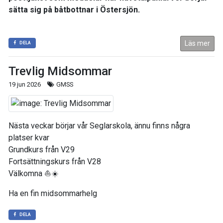
sätta sig på båtbottnar i Östersjön.
Läs mer
DELA
Trevlig Midsommar
19 jun 2026
GMSS
Nästa veckar börjar vår Seglarskola, ännu finns några
platser kvar
Grundkurs från V29
Fortsättningskurs från V28
Välkomna ⛵️☀️
Ha en fin midsommarhelg
DELA