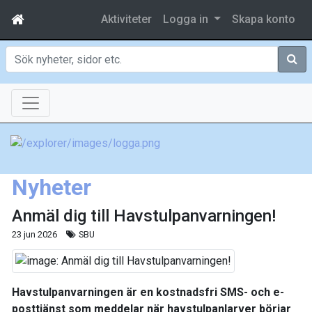
Aktiviteter
Logga in
Skapa konto
Sök
Nyheter
Anmäl dig till Havstulpanvarningen!
23 jun 2026
SBU
Havstulpanvarningen är en kostnadsfri SMS- och e-
posttjänst som meddelar när havstulpanlarver börjar