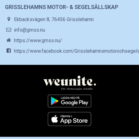
GRISSLEHAMNS MOTOR- & SEGELSÄLLSKAP
Ekbacksvägen 8, 76456 Grisslehamn
info@gmss.nu
https://www.gmss.nu/
https://www.facebook.com/Grisslehamnsmotorochsegels