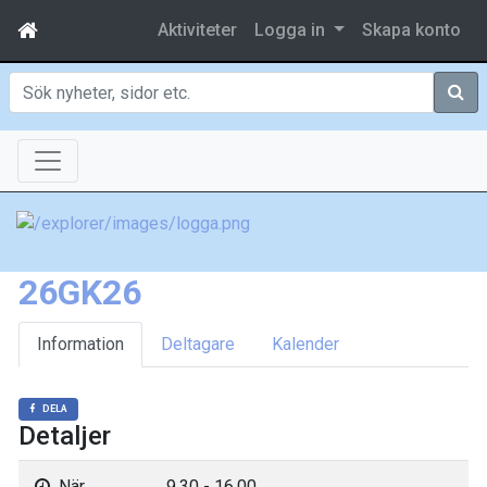
Aktiviteter
Logga in
Skapa konto
Sök
26GK26
Information
Deltagare
Kalender
DELA
Detaljer
När
9.30 - 16.00